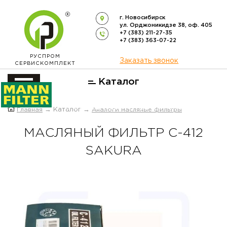
г. Новосибирск
ул. Орджоникидзе 38, оф. 405
+7 (383) 211-27-35
+7 (383) 363-07-22
РУСПРОМ
Заказать звонок
СЕРВИСКОМПЛЕКТ
Каталог
ОФИЦИАЛЬНЫЙ ДИСТРИБЬЮТОР
Главная
→ Каталог →
Аналоги масляные фильтры
ФИЛЬТРОВ
MANN-FILTER
В РОССИИ
МАСЛЯНЫЙ ФИЛЬТР C-412
SAKURA