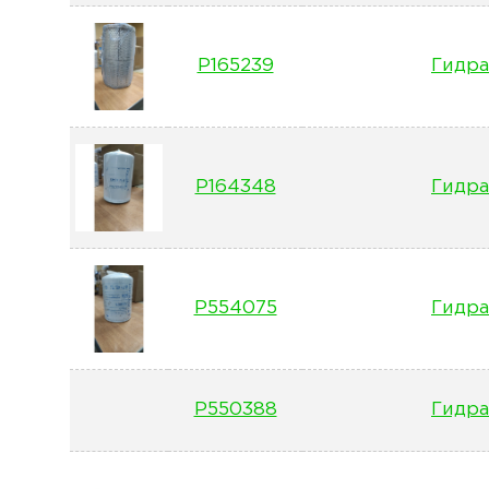
P165239
Гидра
P164348
Гидра
P554075
Гидра
P550388
Гидра