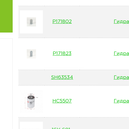
P171802
Гидра
P171823
Гидра
SH63534
Гидра
HC5507
Гидра