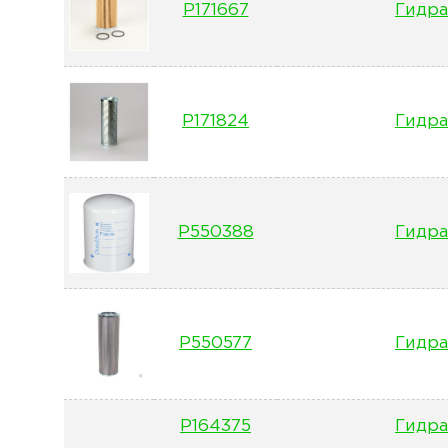
P171667
Гидра
P171824
Гидра
P550388
Гидра
P550577
Гидра
P164375
Гидра