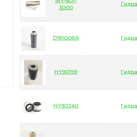
16Y-601-
Гидра
3000
D181G06A
Гидра
HY90159
Гидра
HY90340
Гидра