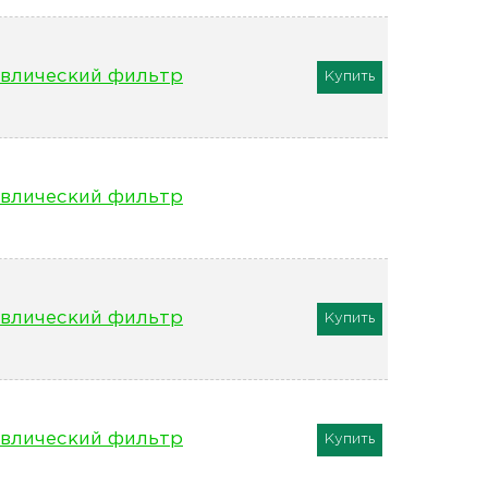
влический фильтр
Купить
влический фильтр
влический фильтр
Купить
влический фильтр
Купить