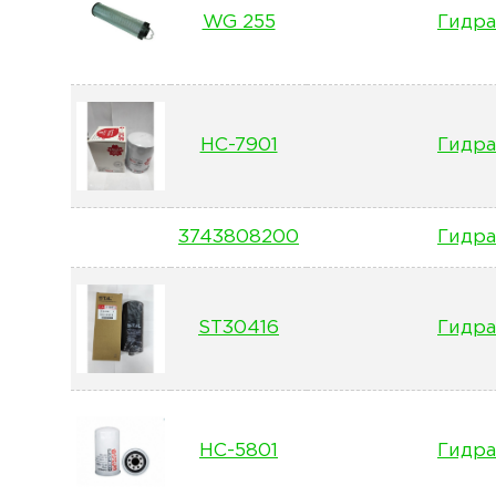
WG 255
Гидра
HC-7901
Гидра
3743808200
Гидра
ST30416
Гидра
HC-5801
Гидра