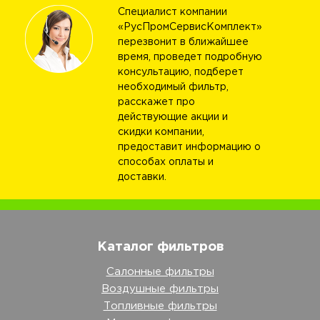
Специалист компании
«РусПромСервисКомплект»
перезвонит в ближайшее
время, проведет подробную
консультацию, подберет
необходимый фильтр,
расскажет про
действующие акции и
скидки компании,
предоставит информацию о
способах оплаты и
доставки.
Каталог фильтров
Салонные фильтры
Воздушные фильтры
Топливные фильтры