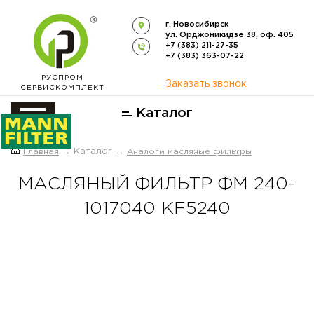
г. Новосибирск
ул. Орджоникидзе 38, оф. 405
+7 (383) 211-27-35
+7 (383) 363-07-22
РУСПРОМ
Заказать звонок
СЕРВИСКОМПЛЕКТ
Каталог
ОФИЦИАЛЬНЫЙ ДИСТРИБЬЮТОР
Главная
→ Каталог →
Аналоги масляные фильтры
ФИЛЬТРОВ
MANN-FILTER
В РОССИИ
МАСЛЯНЫЙ ФИЛЬТР ФМ 240-
1017040 KF5240