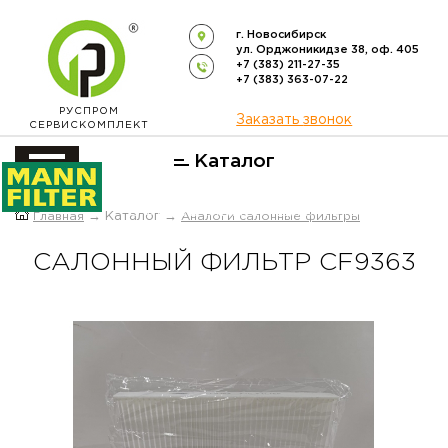
г. Новосибирск
ул. Орджоникидзе 38, оф. 405
+7 (383) 211-27-35
+7 (383) 363-07-22
РУСПРОМ
Заказать звонок
СЕРВИСКОМПЛЕКТ
Каталог
ОФИЦИАЛЬНЫЙ ДИСТРИБЬЮТОР
Главная
→ Каталог →
Аналоги салонные фильтры
ФИЛЬТРОВ
MANN-FILTER
В РОССИИ
САЛОННЫЙ ФИЛЬТР CF9363