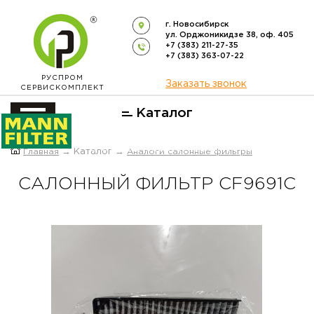
г. Новосибирск
ул. Орджоникидзе 38, оф. 405
+7 (383) 211-27-35
+7 (383) 363-07-22
РУСПРОМ
Заказать звонок
СЕРВИСКОМПЛЕКТ
Каталог
ОФИЦИАЛЬНЫЙ ДИСТРИБЬЮТОР
Главная
→ Каталог →
Аналоги салонные фильтры
ФИЛЬТРОВ
MANN-FILTER
В РОССИИ
САЛОННЫЙ ФИЛЬТР CF9691C