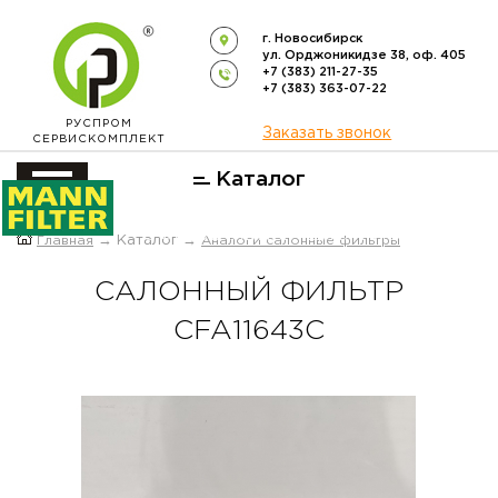
г. Новосибирск
ул. Орджоникидзе 38, оф. 405
+7 (383) 211-27-35
+7 (383) 363-07-22
РУСПРОМ
Заказать звонок
СЕРВИСКОМПЛЕКТ
Каталог
ОФИЦИАЛЬНЫЙ ДИСТРИБЬЮТОР
Главная
→ Каталог →
Аналоги салонные фильтры
ФИЛЬТРОВ
MANN-FILTER
В РОССИИ
САЛОННЫЙ ФИЛЬТР
CFA11643C