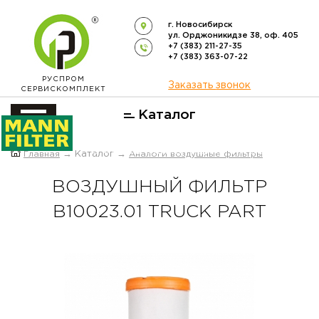
г. Новосибирск
ул. Орджоникидзе 38, оф. 405
+7 (383) 211-27-35
+7 (383) 363-07-22
РУСПРОМ
Заказать звонок
СЕРВИСКОМПЛЕКТ
Каталог
ОФИЦИАЛЬНЫЙ ДИСТРИБЬЮТОР
Главная
→ Каталог →
Аналоги воздушные фильтры
ФИЛЬТРОВ
MANN-FILTER
В РОССИИ
ВОЗДУШНЫЙ ФИЛЬТР
B10023.01 TRUCK PART