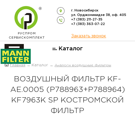
г. Новосибирск
ул. Орджоникидзе 38, оф. 405
+7 (383) 211-27-35
+7 (383) 363-07-22
РУСПРОМ
Заказать звонок
СЕРВИСКОМПЛЕКТ
Каталог
ОФИЦИАЛЬНЫЙ ДИСТРИБЬЮТОР
Главная
→ Каталог →
Аналоги воздушные фильтры
ФИЛЬТРОВ
MANN-FILTER
В РОССИИ
ВОЗДУШНЫЙ ФИЛЬТР KF-
AE.0005 (P788963+P788964)
KF7963K SP КОСТРОМСКОЙ
ФИЛЬТР