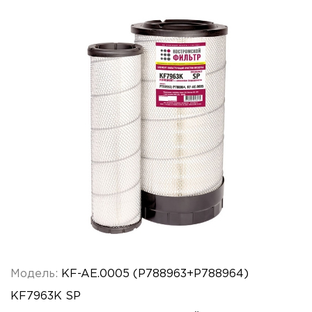
Модель:
KF-AE.0005 (P788963+P788964)
KF7963K SP