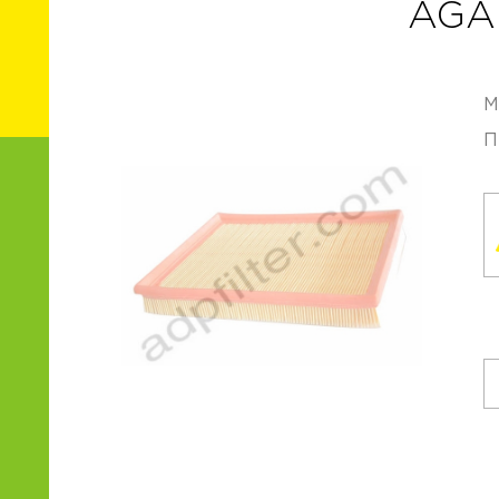
AGA
М
П