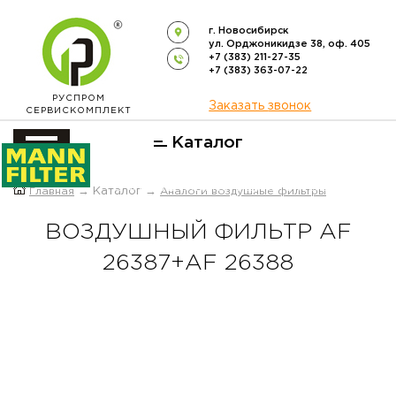
г. Новосибирск
ул. Орджоникидзе 38, оф. 405
+7 (383) 211-27-35
+7 (383) 363-07-22
РУСПРОМ
Заказать звонок
СЕРВИСКОМПЛЕКТ
Каталог
ОФИЦИАЛЬНЫЙ ДИСТРИБЬЮТОР
Главная
→ Каталог →
Аналоги воздушные фильтры
ФИЛЬТРОВ
MANN-FILTER
В РОССИИ
ВОЗДУШНЫЙ ФИЛЬТР AF
26387+AF 26388