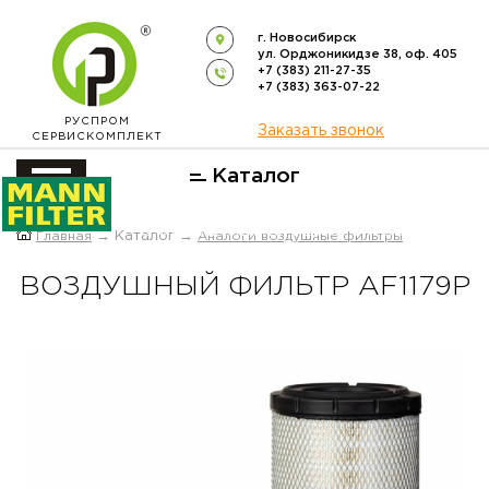
г. Новосибирск
ул. Орджоникидзе 38, оф. 405
+7 (383) 211-27-35
+7 (383) 363-07-22
РУСПРОМ
Заказать звонок
СЕРВИСКОМПЛЕКТ
Каталог
ОФИЦИАЛЬНЫЙ ДИСТРИБЬЮТОР
Главная
→ Каталог →
Аналоги воздушные фильтры
ФИЛЬТРОВ
MANN-FILTER
В РОССИИ
ВОЗДУШНЫЙ ФИЛЬТР AF1179P