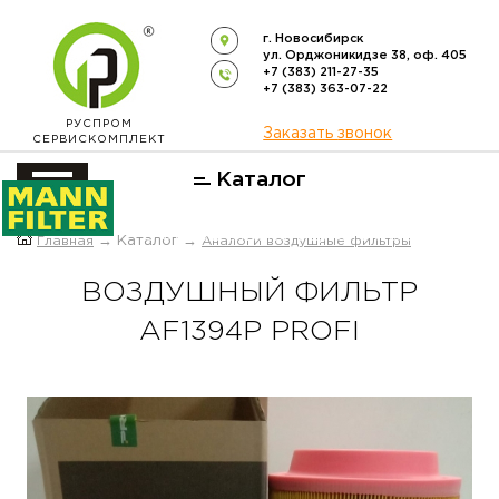
г. Новосибирск
ул. Орджоникидзе 38, оф. 405
+7 (383) 211-27-35
+7 (383) 363-07-22
РУСПРОМ
Заказать звонок
СЕРВИСКОМПЛЕКТ
Каталог
ОФИЦИАЛЬНЫЙ ДИСТРИБЬЮТОР
Главная
→ Каталог →
Аналоги воздушные фильтры
ФИЛЬТРОВ
MANN-FILTER
В РОССИИ
ВОЗДУШНЫЙ ФИЛЬТР
AF1394P PROFI