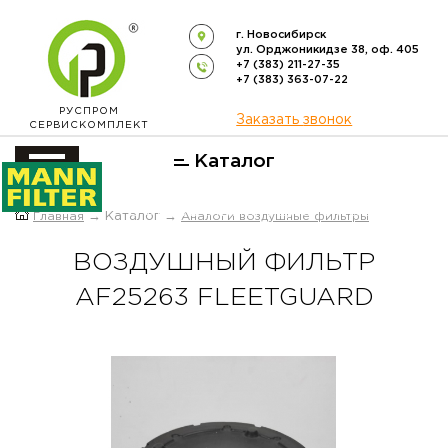
г. Новосибирск
ул. Орджоникидзе 38, оф. 405
+7 (383) 211-27-35
+7 (383) 363-07-22
РУСПРОМ
Заказать звонок
СЕРВИСКОМПЛЕКТ
Каталог
ОФИЦИАЛЬНЫЙ ДИСТРИБЬЮТОР
Главная
→ Каталог →
Аналоги воздушные фильтры
ФИЛЬТРОВ
MANN-FILTER
В РОССИИ
ВОЗДУШНЫЙ ФИЛЬТР
AF25263 FLEETGUARD