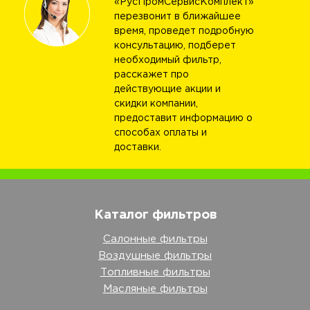
«РусПромСервисКомплект»
перезвонит в ближайшее
время, проведет подробную
консультацию, подберет
необходимый фильтр,
расскажет про
действующие акции и
скидки компании,
предоставит информацию о
способах оплаты и
доставки.
Каталог фильтров
Салонные фильтры
Воздушные фильтры
Топливные фильтры
Масляные фильтры