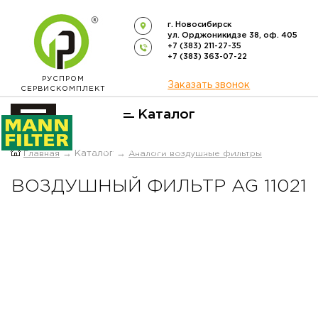
г. Новосибирск
ул. Орджоникидзе 38, оф. 405
+7 (383) 211-27-35
+7 (383) 363-07-22
РУСПРОМ
Заказать звонок
СЕРВИСКОМПЛЕКТ
Каталог
ОФИЦИАЛЬНЫЙ ДИСТРИБЬЮТОР
Главная
→ Каталог →
Аналоги воздушные фильтры
ФИЛЬТРОВ
MANN-FILTER
В РОССИИ
ВОЗДУШНЫЙ ФИЛЬТР AG 11021