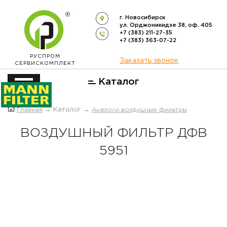
г. Новосибирск
ул. Орджоникидзе 38, оф. 405
+7 (383) 211-27-35
+7 (383) 363-07-22
РУСПРОМ
Заказать звонок
СЕРВИСКОМПЛЕКТ
Каталог
ОФИЦИАЛЬНЫЙ ДИСТРИБЬЮТОР
Главная
→ Каталог →
Аналоги воздушные фильтры
ФИЛЬТРОВ
MANN-FILTER
В РОССИИ
ВОЗДУШНЫЙ ФИЛЬТР ДФВ
5951