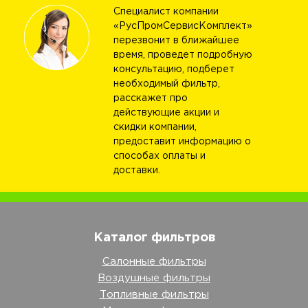
Специалист компании
«РусПромСервисКомплект»
перезвонит в ближайшее
время, проведет подробную
консультацию, подберет
необходимый фильтр,
расскажет про
действующие акции и
скидки компании,
предоставит информацию о
способах оплаты и
доставки.
Каталог фильтров
Салонные фильтры
Воздушные фильтры
Топливные фильтры