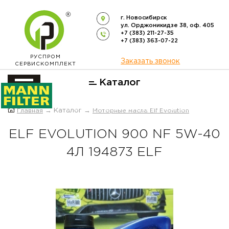
г. Новосибирск
ул. Орджоникидзе 38, оф. 405
+7 (383) 211-27-35
+7 (383) 363-07-22
РУСПРОМ
Заказать звонок
СЕРВИСКОМПЛЕКТ
Каталог
ОФИЦИАЛЬНЫЙ ДИСТРИБЬЮТОР
Главная
→ Каталог →
Моторные масла Elf Evolution
ФИЛЬТРОВ
MANN-FILTER
В РОССИИ
ELF EVOLUTION 900 NF 5W-40
4Л 194873 ELF