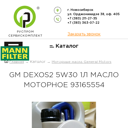
г. Новосибирск
ул. Орджоникидзе 38, оф. 405
+7 (383) 211-27-35
+7 (383) 363-07-22
РУСПРОМ
Заказать звонок
СЕРВИСКОМПЛЕКТ
Каталог
ОФИЦИАЛЬНЫЙ ДИСТРИБЬЮТОР
Главная
→ Каталог →
Моторные масла General Motors
ФИЛЬТРОВ
MANN-FILTER
В РОССИИ
GM DEXOS2 5W30 1Л МАСЛО
МОТОРНОЕ 93165554