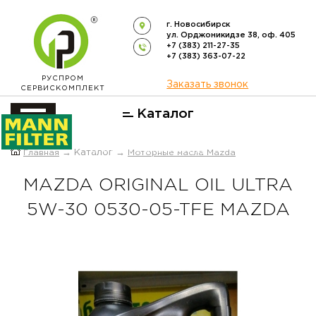
г. Новосибирск
ул. Орджоникидзе 38, оф. 405
+7 (383) 211-27-35
+7 (383) 363-07-22
РУСПРОМ
Заказать звонок
СЕРВИСКОМПЛЕКТ
Каталог
ОФИЦИАЛЬНЫЙ ДИСТРИБЬЮТОР
Главная
→ Каталог →
Моторные масла Mazda
ФИЛЬТРОВ
MANN-FILTER
В РОССИИ
MAZDA ORIGINAL OIL ULTRA
5W-30 0530-05-TFE MAZDA