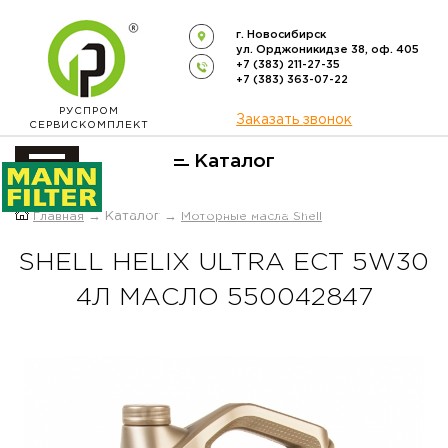
г. Новосибирск
ул. Орджоникидзе 38, оф. 405
+7 (383) 211-27-35
+7 (383) 363-07-22
РУСПРОМ
Заказать звонок
СЕРВИСКОМПЛЕКТ
Каталог
ОФИЦИАЛЬНЫЙ ДИСТРИБЬЮТОР
Главная
→ Каталог →
Моторные масла Shell
ФИЛЬТРОВ
MANN-FILTER
В РОССИИ
SHELL HELIX ULTRA EСТ 5W30
4Л МАСЛО 550042847