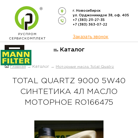
г. Новосибирск
ул. Орджоникидзе 38, оф. 405
+7 (383) 211-27-35
+7 (383) 363-07-22
РУСПРОМ
Заказать звонок
СЕРВИСКОМПЛЕКТ
Каталог
ОФИЦИАЛЬНЫЙ ДИСТРИБЬЮТОР
Главная
→ Каталог →
Моторные масла Total Quatrz
ФИЛЬТРОВ
MANN-FILTER
В РОССИИ
TOTAL QUARTZ 9000 5W40
СИНТЕТИКА 4Л МАСЛО
МОТОРНОЕ RO166475