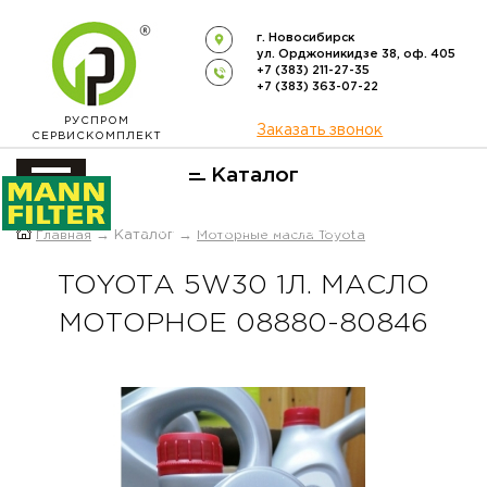
г. Новосибирск
ул. Орджоникидзе 38, оф. 405
+7 (383) 211-27-35
+7 (383) 363-07-22
РУСПРОМ
Заказать звонок
СЕРВИСКОМПЛЕКТ
Каталог
ОФИЦИАЛЬНЫЙ ДИСТРИБЬЮТОР
Главная
→ Каталог →
Моторные масла Toyota
ФИЛЬТРОВ
MANN-FILTER
В РОССИИ
TOYOTА 5W30 1Л. МАСЛО
МОТОРНОЕ 08880-80846