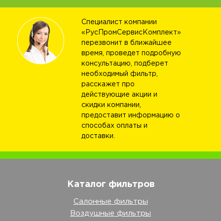
Специалист компании
«РусПромСервисКомплект»
перезвонит в ближайшее
время, проведет подробную
консультацию, подберет
необходимый фильтр,
расскажет про
действующие акции и
скидки компании,
предоставит информацию о
способах оплаты и
доставки.
Каталог фильтров
Салонные фильтры
Воздушные фильтры