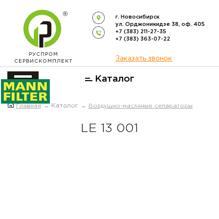
г. Новосибирск
ул. Орджоникидзе 38, оф. 405
+7 (383) 211-27-35
+7 (383) 363-07-22
РУСПРОМ
Заказать звонок
СЕРВИСКОМПЛЕКТ
Каталог
ОФИЦИАЛЬНЫЙ ДИСТРИБЬЮТОР
Главная
→ Каталог →
Воздушно-масляные сепараторы
ФИЛЬТРОВ
MANN-FILTER
В РОССИИ
LE 13 001