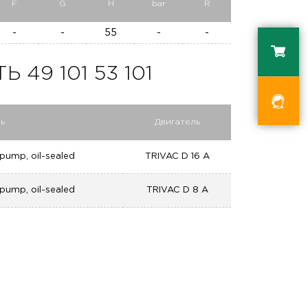
F
G
H
bar
R
-
-
55
-
-
49 101 53 101
ь
Двигатель
pump, oil-sealed
TRIVAC D 16 A
pump, oil-sealed
TRIVAC D 8 A