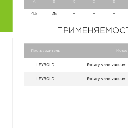
A
B
C
D
E
43
28
-
-
-
ПРИМЕНЯЕМОСТЬ 
Производитель
Модел
LEYBOLD
Rotary vane vacuum 
LEYBOLD
Rotary vane vacuum 