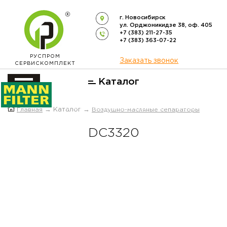
г. Новосибирск
ул. Орджоникидзе 38, оф. 405
+7 (383) 211-27-35
+7 (383) 363-07-22
РУСПРОМ
Заказать звонок
СЕРВИСКОМПЛЕКТ
Каталог
ОФИЦИАЛЬНЫЙ ДИСТРИБЬЮТОР
Главная
→ Каталог →
Воздушно-масляные сепараторы
ФИЛЬТРОВ
MANN-FILTER
В РОССИИ
DC3320