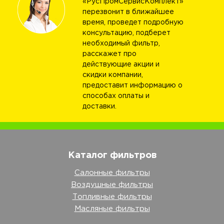
«РусПромСервисКомплект»
перезвонит в ближайшее
время, проведет подробную
консультацию, подберет
необходимый фильтр,
расскажет про
действующие акции и
скидки компании,
предоставит информацию о
способах оплаты и
доставки.
Каталог фильтров
Салонные фильтры
Воздушные фильтры
Топливные фильтры
Масляные фильтры