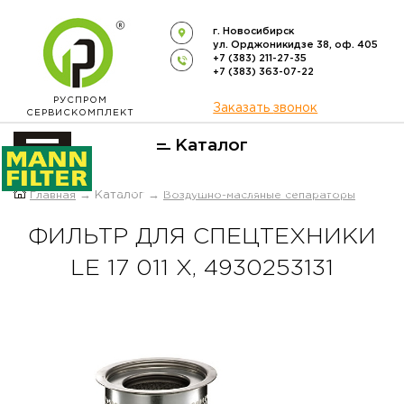
г. Новосибирск
ул. Орджоникидзе 38, оф. 405
+7 (383) 211-27-35
+7 (383) 363-07-22
РУСПРОМ
Заказать звонок
СЕРВИСКОМПЛЕКТ
Каталог
ОФИЦИАЛЬНЫЙ ДИСТРИБЬЮТОР
Главная
→ Каталог →
Воздушно-масляные сепараторы
ФИЛЬТРОВ
MANN-FILTER
В РОССИИ
ФИЛЬТР ДЛЯ СПЕЦТЕХНИКИ
LE 17 011 X, 4930253131