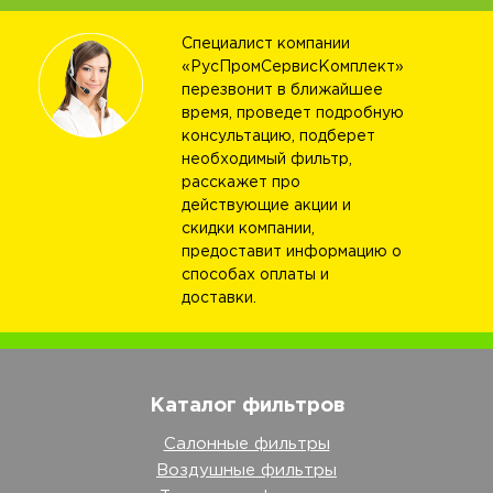
Специалист компании
«РусПромСервисКомплект»
перезвонит в ближайшее
время, проведет подробную
консультацию, подберет
необходимый фильтр,
расскажет про
действующие акции и
скидки компании,
предоставит информацию о
способах оплаты и
доставки.
Каталог фильтров
Салонные фильтры
Воздушные фильтры