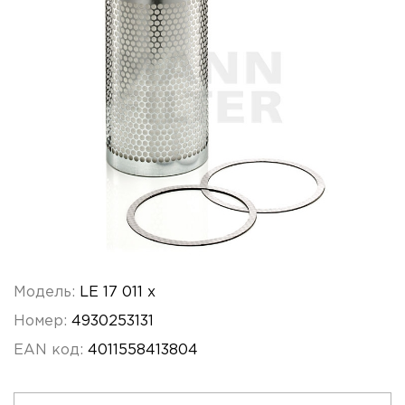
Модель:
LE 17 011 x
Номер:
4930253131
EAN код:
4011558413804