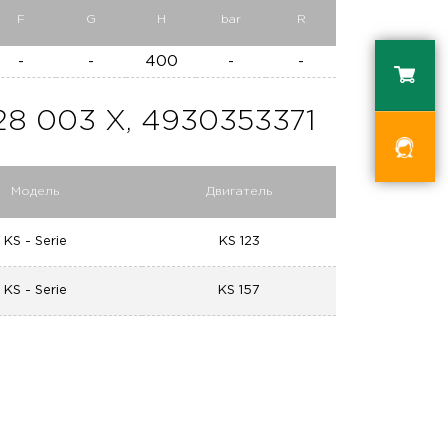
F
G
H
bar
R
-
-
400
-
-
 003 X, 4930353371
Модель
Двигатель
KS - Serie
KS 123
KS - Serie
KS 157