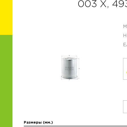
003 X, 49
М
Н
E
Размеры (мм.)