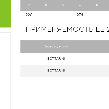
A
B
C
D
E
220
-
-
274
-
ПРИМЕНЯЕМОСТЬ LE 28
Производитель
BOTTARINI
BOTTARINI