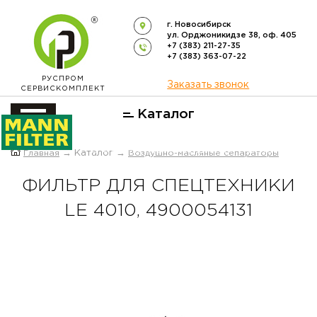
г. Новосибирск
ул. Орджоникидзе 38, оф. 405
+7 (383) 211-27-35
+7 (383) 363-07-22
РУСПРОМ
Заказать звонок
СЕРВИСКОМПЛЕКТ
Каталог
ОФИЦИАЛЬНЫЙ ДИСТРИБЬЮТОР
Главная
→ Каталог →
Воздушно-масляные сепараторы
ФИЛЬТРОВ
MANN-FILTER
В РОССИИ
ФИЛЬТР ДЛЯ СПЕЦТЕХНИКИ
LE 4010, 4900054131