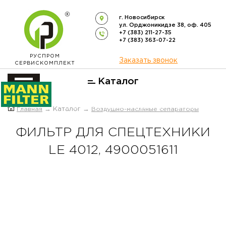
г. Новосибирск
ул. Орджоникидзе 38, оф. 405
+7 (383) 211-27-35
+7 (383) 363-07-22
РУСПРОМ
Заказать звонок
СЕРВИСКОМПЛЕКТ
Каталог
ОФИЦИАЛЬНЫЙ ДИСТРИБЬЮТОР
Главная
→ Каталог →
Воздушно-масляные сепараторы
ФИЛЬТРОВ
MANN-FILTER
В РОССИИ
ФИЛЬТР ДЛЯ СПЕЦТЕХНИКИ
LE 4012, 4900051611