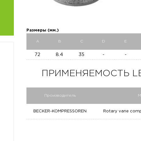
Размеры (мм.)
A
B
C
D
E
72
8.4
35
-
-
ПРИМЕНЯЕМОСТЬ LE 
Производитель
М
BECKER-KOMPRESSOREN
Rotary vane compr