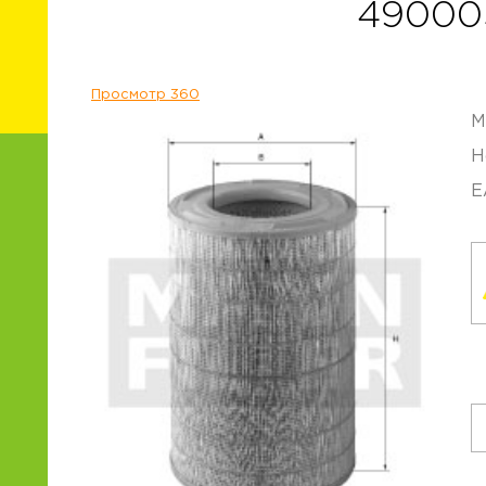
49000
Просмотр 360
М
Н
E