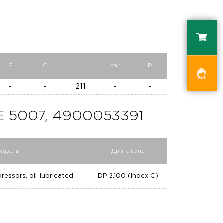
F
G
H
bar
R
-
-
211
-
-
5007, 4900053391
одель
Двигатель
essors, oil-lubricated
DP 2.100 (Index C)