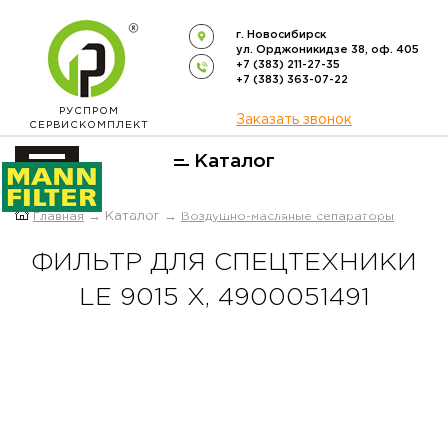
г. Новосибирск
ул. Орджоникидзе 38, оф. 405
+7 (383) 211-27-35
+7 (383) 363-07-22
РУСПРОМ
Заказать звонок
СЕРВИСКОМПЛЕКТ
Каталог
ОФИЦИАЛЬНЫЙ ДИСТРИБЬЮТОР
Главная
→ Каталог →
Воздушно-масляные сепараторы
ФИЛЬТРОВ
MANN-FILTER
В РОССИИ
ФИЛЬТР ДЛЯ СПЕЦТЕХНИКИ
LE 9015 X, 4900051491