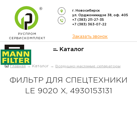
г. Новосибирск
ул. Орджоникидзе 38, оф. 405
+7 (383) 211-27-35
+7 (383) 363-07-22
РУСПРОМ
Заказать звонок
СЕРВИСКОМПЛЕКТ
Каталог
ОФИЦИАЛЬНЫЙ ДИСТРИБЬЮТОР
Главная
→ Каталог →
Воздушно-масляные сепараторы
ФИЛЬТРОВ
MANN-FILTER
В РОССИИ
ФИЛЬТР ДЛЯ СПЕЦТЕХНИКИ
LE 9020 X, 4930153131