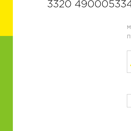
3320 49000533
М
П