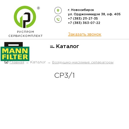
г. Новосибирск
ул. Орджоникидзе 38, оф. 405
+7 (383) 211-27-35
+7 (383) 363-07-22
РУСПРОМ
Заказать звонок
СЕРВИСКОМПЛЕКТ
Каталог
ОФИЦИАЛЬНЫЙ ДИСТРИБЬЮТОР
Главная
→ Каталог →
Воздушно-масляные сепараторы
ФИЛЬТРОВ
MANN-FILTER
В РОССИИ
СР3/1