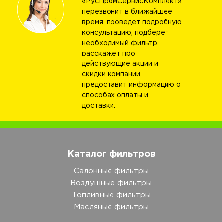
«РусПромСервисКомплект»
перезвонит в ближайшее
время, проведет подробную
консультацию, подберет
необходимый фильтр,
расскажет про
действующие акции и
скидки компании,
предоставит информацию о
способах оплаты и
доставки.
Каталог фильтров
Салонные фильтры
Воздушные фильтры
Топливные фильтры
Масляные фильтры