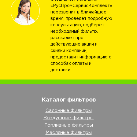
«РусПромСервисКомплект»
перезвонит в ближайшее
время, проведет подробную
консультацию, подберет
необходимый фильтр,
расскажет про
действующие акции и
скидки компании,
предоставит информацию о
способах оплаты и
доставки.
Каталог фильтров
Салонные фильтры
Воздушные фильтры
Топливные фильтры
Масляные фильтры