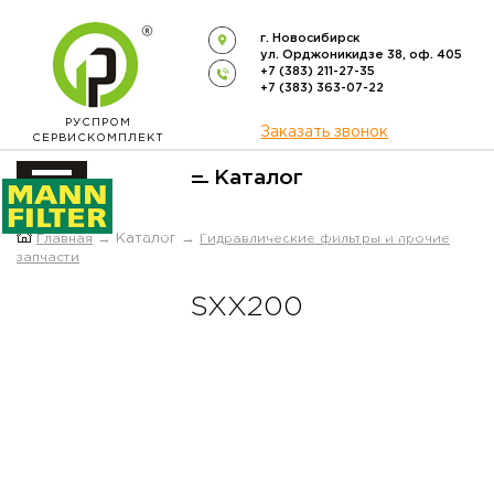
г. Новосибирск
ул. Орджоникидзе 38, оф. 405
+7 (383) 211-27-35
+7 (383) 363-07-22
РУСПРОМ
Заказать звонок
СЕРВИСКОМПЛЕКТ
Каталог
ОФИЦИАЛЬНЫЙ ДИСТРИБЬЮТОР
Главная
→ Каталог →
Гидравлические фильтры и прочие
ФИЛЬТРОВ
MANN-FILTER
В РОССИИ
запчасти
SXX200