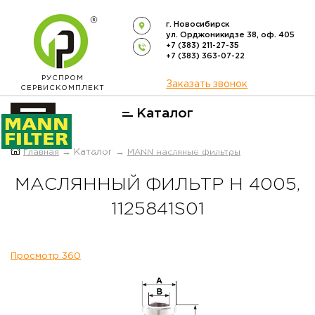
г. Новосибирск
ул. Орджоникидзе 38, оф. 405
+7 (383) 211-27-35
+7 (383) 363-07-22
РУСПРОМ
Заказать звонок
СЕРВИСКОМПЛЕКТ
Каталог
ОФИЦИАЛЬНЫЙ ДИСТРИБЬЮТОР
Главная
→ Каталог →
MANN масляные фильтры
ФИЛЬТРОВ
MANN-FILTER
В РОССИИ
МАСЛЯННЫЙ ФИЛЬТР H 4005,
1125841S01
Просмотр 360