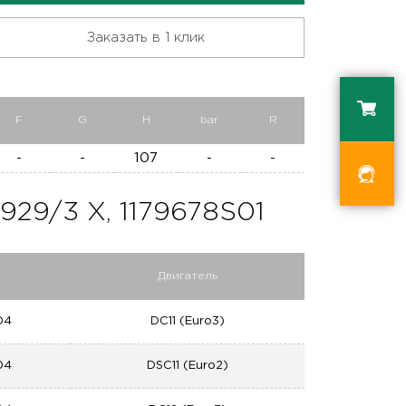
Заказать в 1 клик
F
G
H
bar
R
-
-
107
-
-
9/3 X, 1179678S01
Двигатель
04
DC11 (Euro3)
04
DSC11 (Euro2)