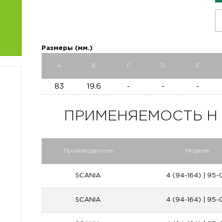
Размеры (мм.)
A
B
C
D
E
83
19.6
-
-
-
ПРИМЕНЯЕМОСТЬ H 92
Производитель
Модель
SCANIA
4 (94-164) | 95-
SCANIA
4 (94-164) | 95-