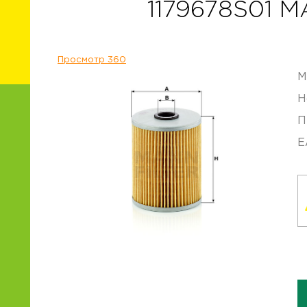
1179678S01 
Просмотр 360
М
Н
П
E