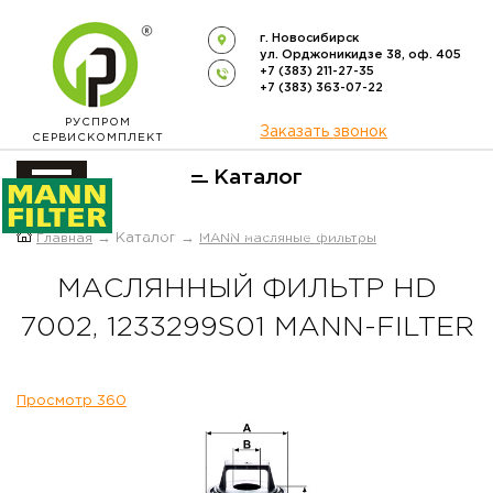
г. Новосибирск
ул. Орджоникидзе 38, оф. 405
+7 (383) 211-27-35
+7 (383) 363-07-22
РУСПРОМ
Заказать звонок
СЕРВИСКОМПЛЕКТ
Каталог
ОФИЦИАЛЬНЫЙ ДИСТРИБЬЮТОР
Главная
→ Каталог →
MANN масляные фильтры
ФИЛЬТРОВ
MANN-FILTER
В РОССИИ
МАСЛЯННЫЙ ФИЛЬТР HD
7002, 1233299S01 MANN-FILTER
Просмотр 360