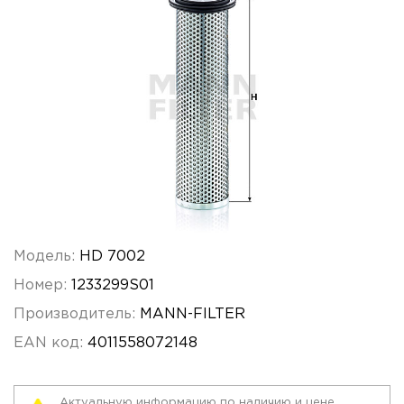
Модель:
HD 7002
Номер:
1233299S01
Производитель:
MANN-FILTER
EAN код:
4011558072148
Актуальную информацию по наличию и цене,