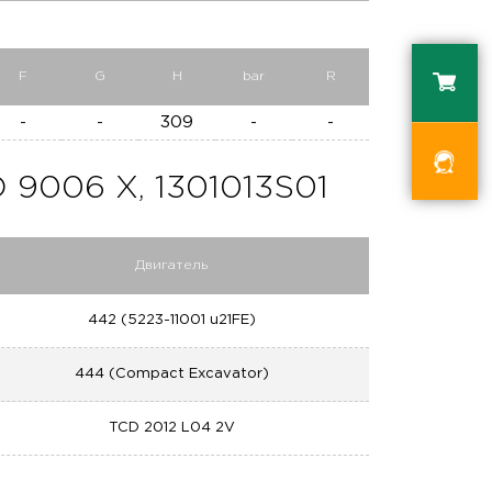
F
G
H
bar
R
-
-
309
-
-
006 X, 1301013S01
Двигатель
442 (5223-11001 u21FE)
444 (Compact Excavator)
TCD 2012 L04 2V