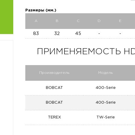
Размеры (мм.)
A
B
C
D
E
83
32
45
-
-
ПРИМЕНЯЕМОСТЬ HD 9
Производитель
Модель
BOBCAT
400-Serie
BOBCAT
400-Serie
TEREX
TW-Serie