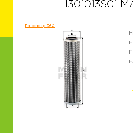
1301013S01 
Просмотр 360
М
Н
П
E