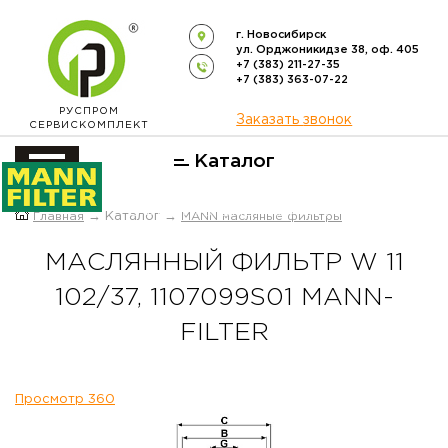
г. Новосибирск
ул. Орджоникидзе 38, оф. 405
+7 (383) 211-27-35
+7 (383) 363-07-22
РУСПРОМ
Заказать звонок
СЕРВИСКОМПЛЕКТ
Каталог
ОФИЦИАЛЬНЫЙ ДИСТРИБЬЮТОР
Главная
→ Каталог →
MANN масляные фильтры
ФИЛЬТРОВ
MANN-FILTER
В РОССИИ
МАСЛЯННЫЙ ФИЛЬТР W 11
102/37, 1107099S01 MANN-
FILTER
Просмотр 360