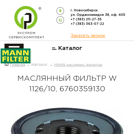
г. Новосибирск
ул. Орджоникидзе 38, оф. 405
+7 (383) 211-27-35
+7 (383) 363-07-22
РУСПРОМ
Заказать звонок
СЕРВИСКОМПЛЕКТ
Каталог
ОФИЦИАЛЬНЫЙ ДИСТРИБЬЮТОР
Главная
→ Каталог →
MANN масляные фильтры
ФИЛЬТРОВ
MANN-FILTER
В РОССИИ
МАСЛЯННЫЙ ФИЛЬТР W
1126/10, 6760359130