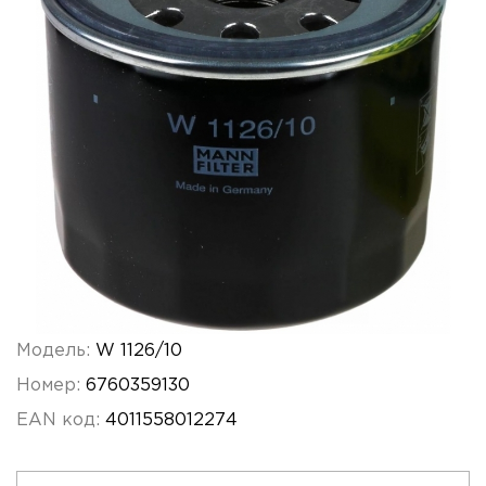
Модель:
W 1126/10
Номер:
6760359130
EAN код:
4011558012274