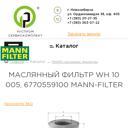
г. Новосибирск
ул. Орджоникидзе 38, оф. 405
+7 (383) 211-27-35
+7 (383) 363-07-22
РУСПРОМ
Заказать звонок
СЕРВИСКОМПЛЕКТ
Каталог
ОФИЦИАЛЬНЫЙ ДИСТРИБЬЮТОР
Главная
→ Каталог →
MANN масляные фильтры
ФИЛЬТРОВ
MANN-FILTER
В РОССИИ
МАСЛЯННЫЙ ФИЛЬТР WH 10
005, 6770559100 MANN-FILTER
Просмотр 360