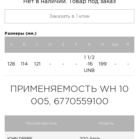
Нет в наличии. Товар под заказ
Заказать в 1 клик
Размеры (мм.)
A
B
C
D
E
F
G
H
bar
R
1 1/2
128
114
121
-
-
-
-16
199
-
-
UNB
ПРИМЕНЯЕМОСТЬ WH 10
005, 6770559100
Производитель
Модель
JOHN DEERE
200-Serie