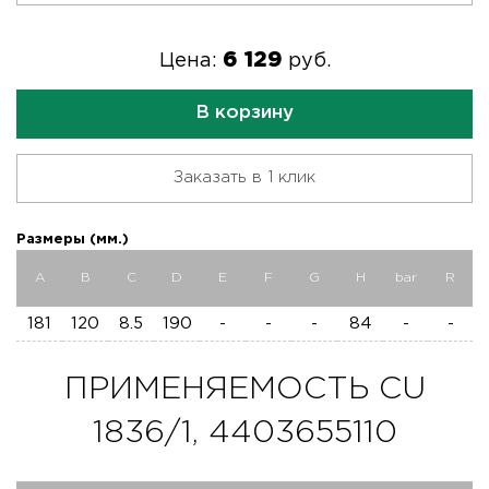
6 129
Цена:
руб.
В корзину
Заказать в 1 клик
Размеры (мм.)
A
B
C
D
E
F
G
H
bar
R
181
120
8.5
190
-
-
-
84
-
-
ПРИМЕНЯЕМОСТЬ CU
1836/1, 4403655110