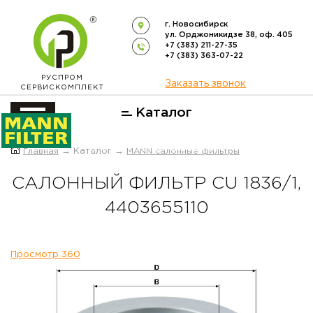
г. Новосибирск
ул. Орджоникидзе 38, оф. 405
+7 (383) 211-27-35
+7 (383) 363-07-22
РУСПРОМ
Заказать звонок
СЕРВИСКОМПЛЕКТ
Каталог
ОФИЦИАЛЬНЫЙ ДИСТРИБЬЮТОР
Главная
→ Каталог →
MANN салонные фильтры
ФИЛЬТРОВ
MANN-FILTER
В РОССИИ
САЛОННЫЙ ФИЛЬТР CU 1836/1,
4403655110
Просмотр 360