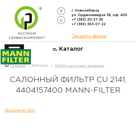
г. Новосибирск
ул. Орджоникидзе 38, оф. 405
+7 (383) 211-27-35
+7 (383) 363-07-22
РУСПРОМ
Заказать звонок
СЕРВИСКОМПЛЕКТ
Каталог
ОФИЦИАЛЬНЫЙ ДИСТРИБЬЮТОР
Главная
→ Каталог →
MANN салонные фильтры
ФИЛЬТРОВ
MANN-FILTER
В РОССИИ
САЛОННЫЙ ФИЛЬТР CU 2141,
4404157400 MANN-FILTER
Просмотр 360