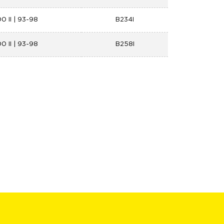
0 II | 93-98
B234I
0 II | 93-98
B258I