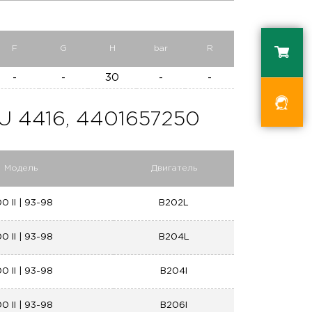
F
G
H
bar
R
-
-
30
-
-
4416, 4401657250
Модель
Двигатель
0 II | 93-98
B202L
0 II | 93-98
B204L
0 II | 93-98
B204I
0 II | 93-98
B206I