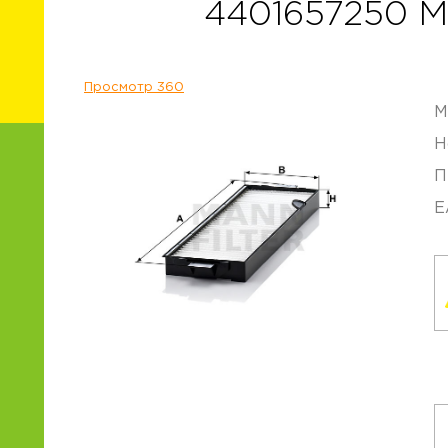
4401657250 
Просмотр 360
М
Н
П
E