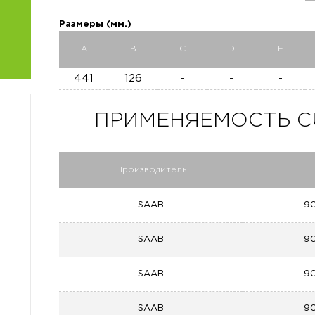
Размеры (мм.)
A
B
C
D
E
441
126
-
-
-
ПРИМЕНЯЕМОСТЬ CU 
Производитель
SAAB
90
SAAB
90
SAAB
90
SAAB
90