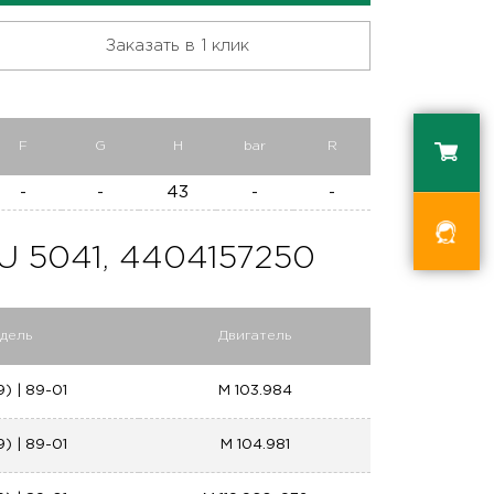
Заказать в 1 клик
F
G
H
bar
R
-
-
43
-
-
5041, 4404157250
дель
Двигатель
9) | 89-01
M 103.984
9) | 89-01
M 104.981