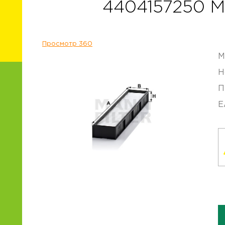
4404157250 
Просмотр 360
М
Н
П
E