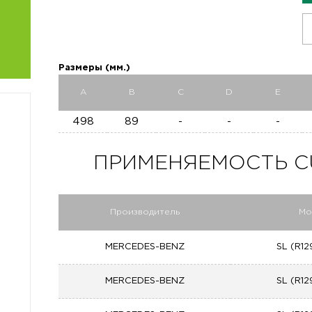
Размеры (мм.)
A
B
C
D
E
498
89
-
-
-
ПРИМЕНЯЕМОСТЬ CU 
Производитель
Мо
MERCEDES-BENZ
SL (R12
MERCEDES-BENZ
SL (R12