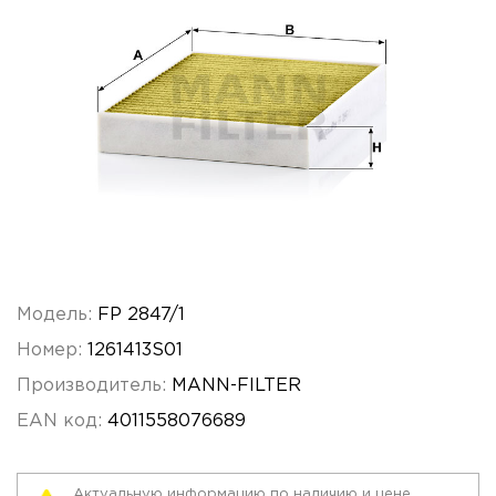
Модель:
FP 2847/1
Номер:
1261413S01
Производитель:
MANN-FILTER
EAN код:
4011558076689
Актуальную информацию по наличию и цене,