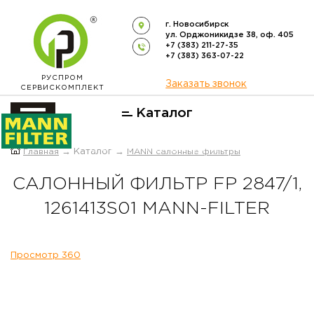
г. Новосибирск
ул. Орджоникидзе 38, оф. 405
+7 (383) 211-27-35
+7 (383) 363-07-22
РУСПРОМ
Заказать звонок
СЕРВИСКОМПЛЕКТ
Каталог
ОФИЦИАЛЬНЫЙ ДИСТРИБЬЮТОР
Главная
→ Каталог →
MANN салонные фильтры
ФИЛЬТРОВ
MANN-FILTER
В РОССИИ
САЛОННЫЙ ФИЛЬТР FP 2847/1,
1261413S01 MANN-FILTER
Просмотр 360