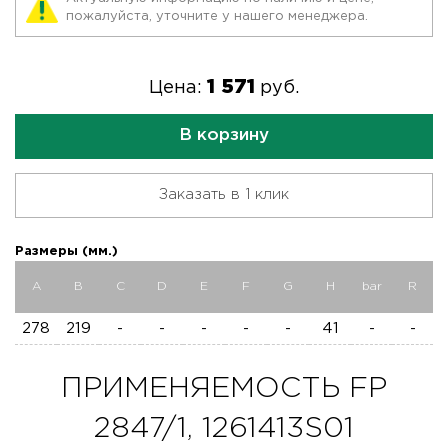
пожалуйста, уточните у нашего менеджера.
1 571
Цена:
руб.
В корзину
Заказать в 1 клик
Размеры (мм.)
A
B
C
D
E
F
G
H
bar
R
278
219
-
-
-
-
-
41
-
-
ПРИМЕНЯЕМОСТЬ FP
2847/1, 1261413S01