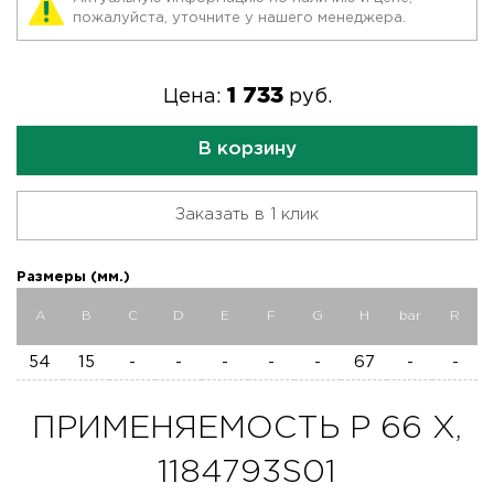
пожалуйста, уточните у нашего менеджера.
1 733
Цена:
руб.
В корзину
Заказать в 1 клик
Размеры (мм.)
A
B
C
D
E
F
G
H
bar
R
54
15
-
-
-
-
-
67
-
-
ПРИМЕНЯЕМОСТЬ P 66 X,
1184793S01