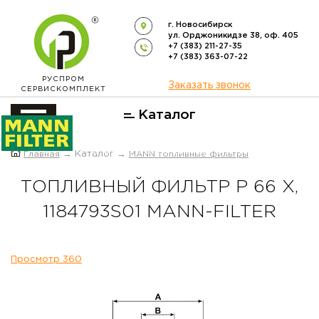
г. Новосибирск
ул. Орджоникидзе 38, оф. 405
+7 (383) 211-27-35
+7 (383) 363-07-22
РУСПРОМ
Заказать звонок
СЕРВИСКОМПЛЕКТ
Каталог
ОФИЦИАЛЬНЫЙ ДИСТРИБЬЮТОР
Главная
→ Каталог →
MANN топливные фильтры
ФИЛЬТРОВ
MANN-FILTER
В РОССИИ
ТОПЛИВНЫЙ ФИЛЬТР P 66 X,
1184793S01 MANN-FILTER
Просмотр 360