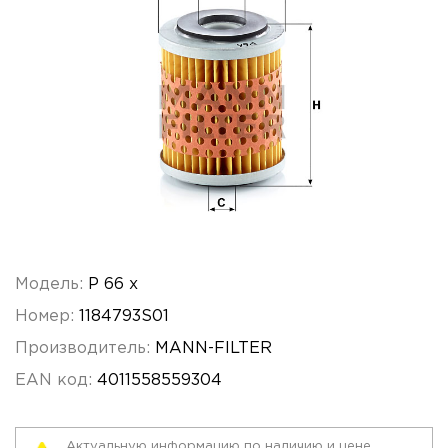
Модель:
P 66 x
Номер:
1184793S01
Производитель:
MANN-FILTER
EAN код:
4011558559304
Актуальную информацию по наличию и цене,