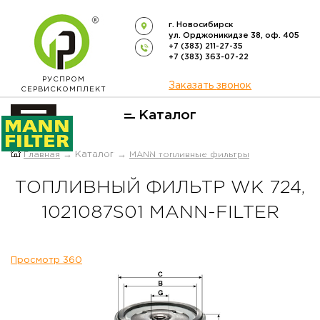
г. Новосибирск
ул. Орджоникидзе 38, оф. 405
+7 (383) 211-27-35
+7 (383) 363-07-22
РУСПРОМ
Заказать звонок
СЕРВИСКОМПЛЕКТ
Каталог
ОФИЦИАЛЬНЫЙ ДИСТРИБЬЮТОР
Главная
→ Каталог →
MANN топливные фильтры
ФИЛЬТРОВ
MANN-FILTER
В РОССИИ
ТОПЛИВНЫЙ ФИЛЬТР WK 724,
1021087S01 MANN-FILTER
Просмотр 360