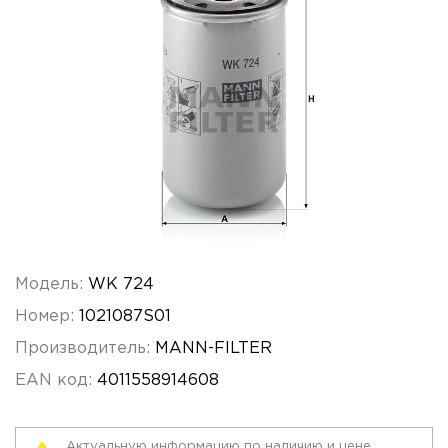
Модель:
WK 724
Номер:
1021087S01
Производитель:
MANN-FILTER
EAN код:
4011558914608
Актуальную информацию по наличию и цене,