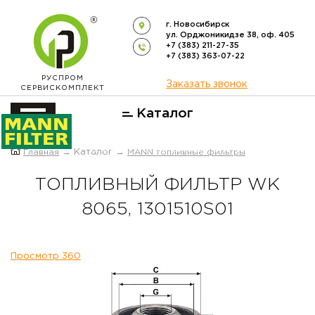
г. Новосибирск
ул. Орджоникидзе 38, оф. 405
+7 (383) 211-27-35
+7 (383) 363-07-22
РУСПРОМ
Заказать звонок
СЕРВИСКОМПЛЕКТ
Каталог
ОФИЦИАЛЬНЫЙ ДИСТРИБЬЮТОР
Главная
→ Каталог →
MANN топливные фильтры
ФИЛЬТРОВ
MANN-FILTER
В РОССИИ
ТОПЛИВНЫЙ ФИЛЬТР WK
8065, 1301510S01
Просмотр 360