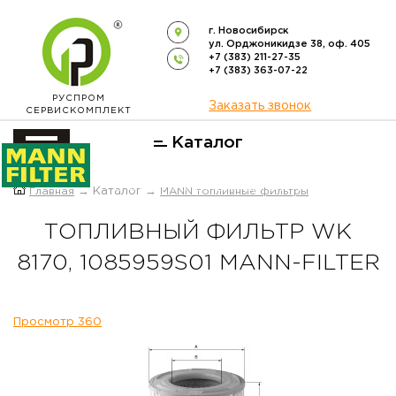
г. Новосибирск
ул. Орджоникидзе 38, оф. 405
+7 (383) 211-27-35
+7 (383) 363-07-22
РУСПРОМ
Заказать звонок
СЕРВИСКОМПЛЕКТ
Каталог
ОФИЦИАЛЬНЫЙ ДИСТРИБЬЮТОР
Главная
→ Каталог →
MANN топливные фильтры
ФИЛЬТРОВ
MANN-FILTER
В РОССИИ
ТОПЛИВНЫЙ ФИЛЬТР WK
8170, 1085959S01 MANN-FILTER
Просмотр 360